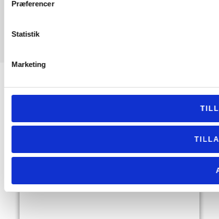
Præferencer
Statistik
Marketing
TIL
Se tidligere projekter
TILL