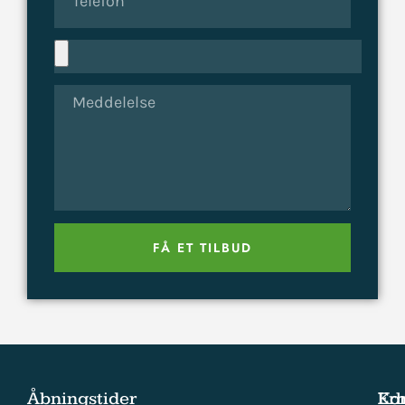
FÅ ET TILBUD
Åbningstider
Ko
Er