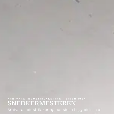
ARNIVARA INDUSTRILAKERING - SIDEN 1964
SNEDKERMESTEREN
Arnivara Industrilakering har siden begyndelsen af