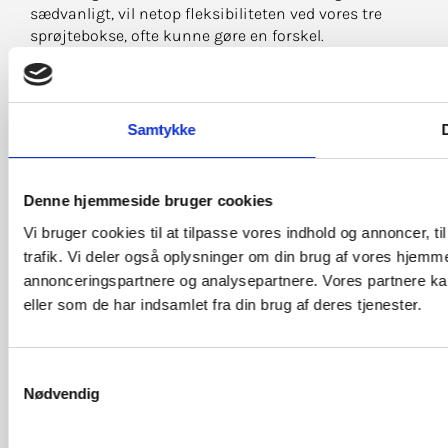
sædvanligt, vil netop fleksibiliteten ved vores tre
sprøjtebokse, ofte kunne gøre en forskel.
Af klassiske opgaver for snedkerværksteder, kan vi
bl.a. nævne Garderober, Udstillingsinventar,
Køkkener, Baderumsmøbler, Butik- og
Samtykke
D
Kontorinventar og Radiatorskjulere etc..
TLF. 39 65 00 35
Denne hjemmeside bruger cookies
Vi bruger cookies til at tilpasse vores indhold og annoncer, til
INDHENT TILBUD
trafik. Vi deler også oplysninger om din brug af vores hjemm
annonceringspartnere og analysepartnere. Vores partnere ka
eller som de har indsamlet fra din brug af deres tjenester.
Samtykkevalg
Nødvendig