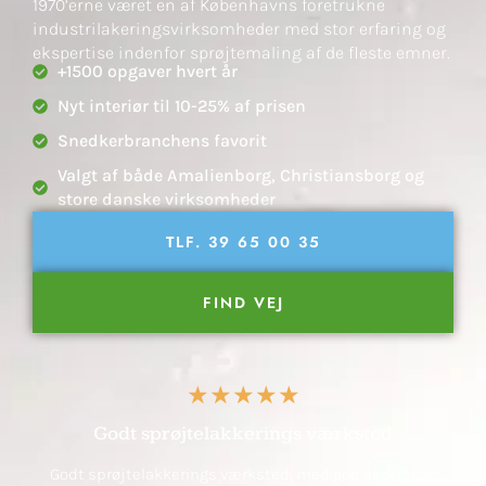
1970’erne været en af Københavns foretrukne
industrilakeringsvirksomheder med stor erfaring og
ekspertise indenfor sprøjtemaling af de fleste emner.
+1500 opgaver hvert år
Nyt interiør til 10-25% af prisen
Snedkerbranchens favorit
Valgt af både Amalienborg, Christiansborg og
store danske virksomheder
TLF. 39 65 00 35
FIND VEJ
★★★★★
Godt sprøjtelakkerings værksted
Godt sprøjtelakkerings værksted, med god service og